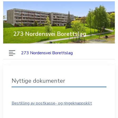
273 Nordensvei Borettslag
273 Nordensvei Borettslag
Nyttige dokumenter
Bestilling av postkasse- og ringeknappskilt